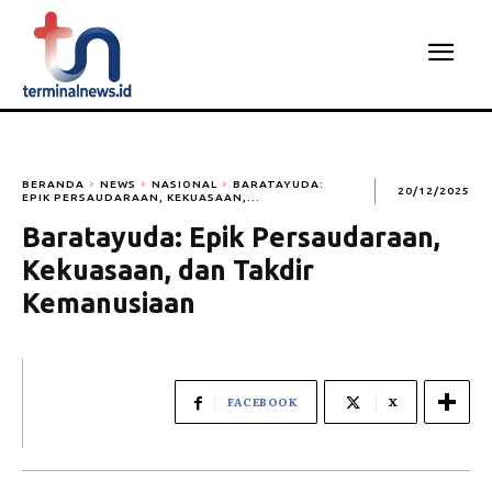
BERANDA
NEWS
NASIONAL
BARATAYUDA:
20/12/2025
EPIK PERSAUDARAAN, KEKUASAAN,...
Baratayuda: Epik Persaudaraan,
Kekuasaan, dan Takdir
Kemanusiaan
FACEBOOK
X