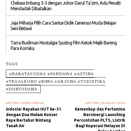
Chelsea Imbang 3-3 dengan Johor Darul Ta’zim, Adu Penalti
Mendadak Dibatalkan
Jaja Miharja Pilih Cara Santai Didik Generasi Muda Belajar
Seni Betawi
Tarra Budiman Nostalgia Syuting Film Ketok Mejik Bareng
Para Komika
TAGS
#BARATAYUDHA #PANDAWA #ASTINA
#TEGALKURU #BIMA #ARJUNA #YUDISTIRA
#DURYUDANA
ARTIKEL SEBELUMNYA
ARTIKEL SELANJUTNYA
Indosiar Rayakan HUT ke-31
Kemenkop dan Pertamina
dengan Dua Malam Konser
Bersinergi Launching
Raya Bertabur Bintang
Percontohan PLTS, Listrik
Tanah Air
Bagi Koperasi Nelayan Di