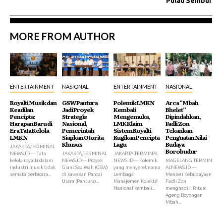
Pulau Sembur
MORE FROM AUTHOR
ENTERTAINMENT
NASIONAL
ENTERTAINMENT
NASIONAL
Royalti Musik dan
GSW Pantura
Polemik LMKN
Arca “Mbah
Keadilan
Jadi Proyek
Kembali
Bhelet”
Pencipta:
Strategis
Mengemuka,
Dipindahkan,
Harapan Baru di
Nasional,
LMK Klaim
Fadli Zon
Era Tata Kelola
Pemerintah
Sistem Royalti
Tekankan
LMKN
Siapkan Otorita
Rugikan Pencipta
Penguatan Nilai
Khusus
Lagu
Budaya
JAKARTA,TERMINAL
Borobudur
NEWS.ID — Tata
JAKARTA,TERMINAL
JAKARTA,TERMINAL
kelola royalti dalam
NEWS.ID— Proyek
NEWS ID— Polemik
MAGELANG,TERMIN
industri musik tidak
Giant Sea Wall (GSW)
yang menyeret nama
ALNEWS.ID —
semata berbicara...
di kawasan Pantai
Lembaga
Menteri Kebudayaan
Utara (Pantura)...
Manajemen Kolektif
Fadli Zon
Nasional kembali...
menghadiri Ritual
Ageng Boyongan
Mbah...