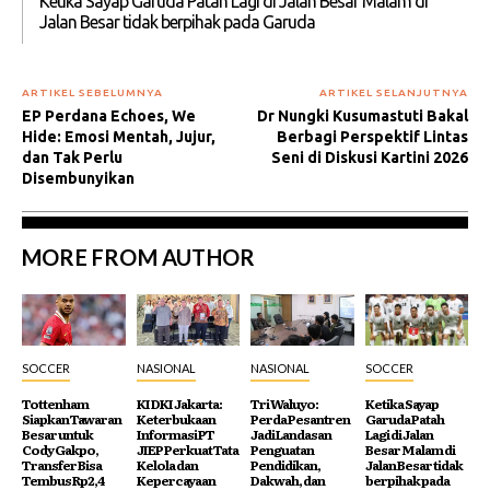
Ketika Sayap Garuda Patah Lagi di Jalan Besar Malam di
Jalan Besar tidak berpihak pada Garuda
ARTIKEL SEBELUMNYA
ARTIKEL SELANJUTNYA
EP Perdana Echoes, We
Dr Nungki Kusumastuti Bakal
Hide: Emosi Mentah, Jujur,
Berbagi Perspektif Lintas
dan Tak Perlu
Seni di Diskusi Kartini 2026
Disembunyikan
MORE FROM AUTHOR
SOCCER
NASIONAL
NASIONAL
SOCCER
Tottenham
KI DKI Jakarta:
Tri Waluyo:
Ketika Sayap
Siapkan Tawaran
Keterbukaan
Perda Pesantren
Garuda Patah
Besar untuk
Informasi PT
Jadi Landasan
Lagi di Jalan
Cody Gakpo,
JIEP Perkuat Tata
Penguatan
Besar Malam di
Transfer Bisa
Kelola dan
Pendidikan,
Jalan Besar tidak
Tembus Rp2,4
Kepercayaan
Dakwah, dan
berpihak pada