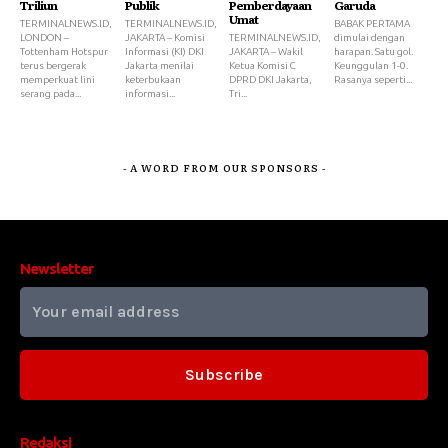
Triliun
Publik
Pemberdayaan
Garuda
Umat
TERMINALNEWS.ID,
TERMINALNEWS.ID,
BABAK PERTAMA
LONDON –
JAKARTA – Komisi
TERMINALNEWS.ID,
dimulai dengan
Tottenham Hotspur
Informasi (KI) DKI
JAKARTA – Wakil
harapan. Satu gol.
terus bergerak
Jakarta menilai
Ketua Komisi C
Keunggulan 1-0.
memperkuat lini
keterbukaan
DPRD DKI Jakarta,
Rasanya seperti...
serang pada...
informasi...
Tri...
- A WORD FROM OUR SPONSORS -
Newsletter
Subscribe
Redaksi