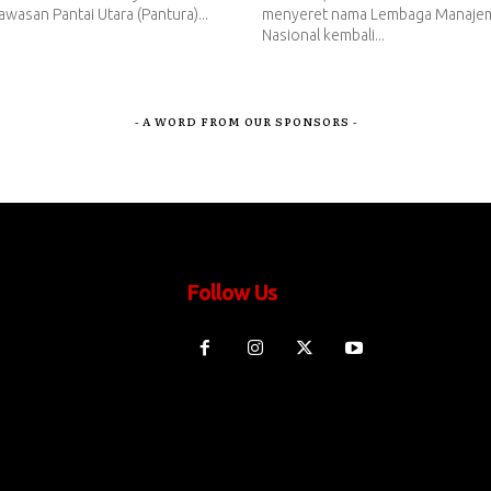
awasan Pantai Utara (Pantura)...
menyeret nama Lembaga Manajem
Nasional kembali...
- A WORD FROM OUR SPONSORS -
Follow Us