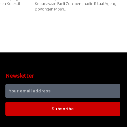
en Kolektif
Kebudayaan Fadli Zon menghadiri Ritual Ageng
Boyongan Mbah...
Newsletter
Subscribe