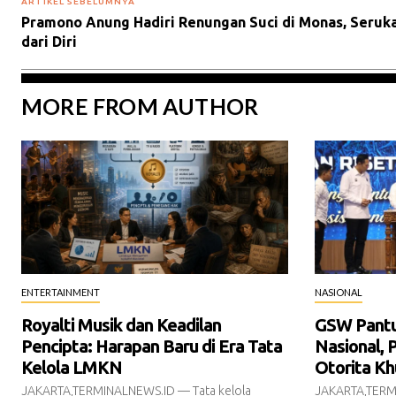
ARTIKEL SEBELUMNYA
Pramono Anung Hadiri Renungan Suci di Monas, Seruk
dari Diri
MORE FROM AUTHOR
ENTERTAINMENT
NASIONAL
Royalti Musik dan Keadilan
GSW Pantur
Pencipta: Harapan Baru di Era Tata
Nasional, 
Kelola LMKN
Otorita Kh
JAKARTA,TERMINALNEWS.ID — Tata kelola
JAKARTA,TERM