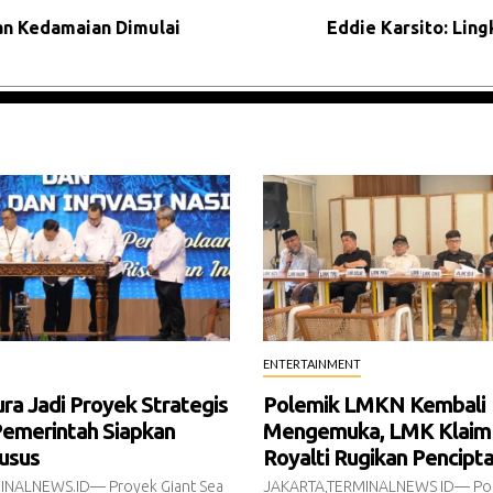
an Kedamaian Dimulai
Eddie Karsito: Li
ENTERTAINMENT
a Jadi Proyek Strategis
Polemik LMKN Kembali
Pemerintah Siapkan
Mengemuka, LMK Klaim
usus
Royalti Rugikan Pencipt
INALNEWS.ID— Proyek Giant Sea
JAKARTA,TERMINALNEWS ID— Pol