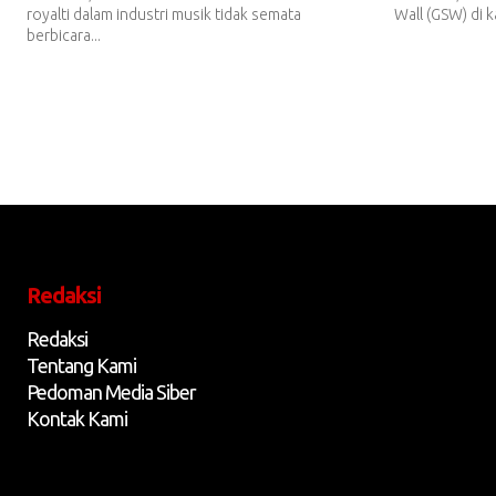
royalti dalam industri musik tidak semata
Wall (GSW) di k
berbicara...
Redaksi
Redaksi
Tentang Kami
Pedoman Media Siber
Kontak Kami