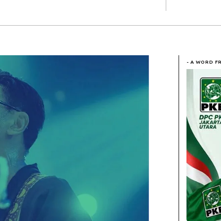
- A WORD F