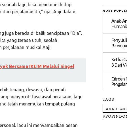
a sebuah lagu bisa menemani hidup
MOST POPUL
 dari perjalanan itu,” ujar Anji dalam
Anak-An
Humanio
g juga berada di balik penciptaan “Dia”.
Ferry J
ta yang terasa utuh, seolah
Perempu
perjalanan musikal Anji.
Ketika G
3 Dari V
yek Bersama IKLIM Melalui Singel
Citroën 
Pengalam
lebih tenang, dewasa, dan penuh
yang menyoroti fase awal perasaan, lagu
TAGS
rang telah menemukan tempat pulang
#ANJI #
#POPINDO
ersonal, lagu ini menyampaikan pesan