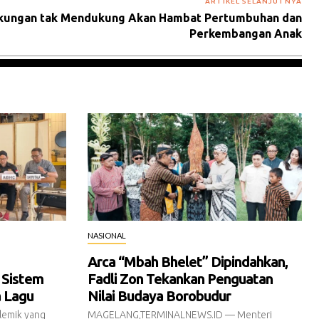
ARTIKEL SELANJUTNYA
ngkungan tak Mendukung Akan Hambat Pertumbuhan dan
Perkembangan Anak
NASIONAL
Arca “Mbah Bhelet” Dipindahkan,
 Sistem
Fadli Zon Tekankan Penguatan
a Lagu
Nilai Budaya Borobudur
emik yang
MAGELANG,TERMINALNEWS.ID — Menteri