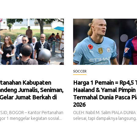
SOCCER
rtanahan Kabupaten
Harga 1 Pemain = Rp4,5 Tr
ndeng Jurnalis, Seniman,
Haaland & Yamal Pimpin 
 Gelar Jumat Berkah di
Termahal Dunia Pasca Pi
2026
.ID, BOGOR – Kantor Pertanahan
OLEH: Nabil M. Salim PIALA DUNIA
r 1 menggelar kegiatan sosial...
selesai, tapi dampaknya langsung..