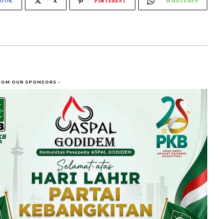
BOOK
X
PINTEREST
WHATSAPP
ROM OUR SPONSORS -