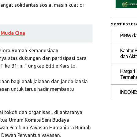
ngat solidaritas sosial masih kuat di
MOST POPUL
 Muda Cina
PJBW dan
Kantor P
aniora Rumah Kemanusiaan
dan Aktr
ya atas dukungan dan partisipasi para
ke-31 ini,” ungkap Eddie Karsito.
Harga 1 
Termahal
nan bagi anak jalanan dan janda lansia
asan untuk terus hadir membantu
INDONES
i tokoh dan organisasi, di antaranya
Ketua Umum Komite Seni Budaya
 Dewan Pembina Yayasan Humaniora Rumah
 Dewan Penyantun yayasan.