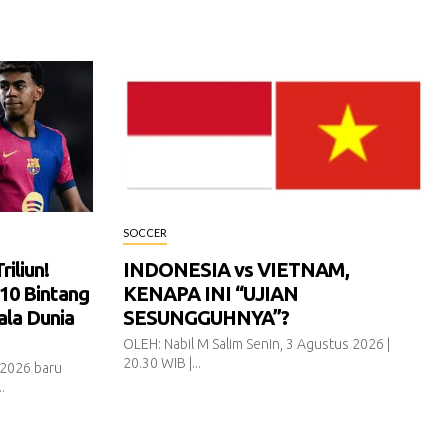
SOCCER
iliun!
INDONESIA vs VIETNAM,
10 Bintang
KENAPA INI “UJIAN
ala Dunia
SESUNGGUHNYA”?
OLEH: Nabil M Salim Senin, 3 Agustus 2026 |
20.30 WIB |...
 2026 baru
.