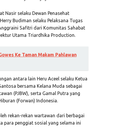
iyat Nasir selaku Dewan Penasehat
 Herry Budiman selaku Pelaksana Tugas
nggraini Safitri dari Komunitas Sahabat
irektur Utama Triardhika Production.
n Gowes Ke Taman Makam Pahlawan
ngan antara lain Heru Aceel selaku Ketua
Santosa bersama Kelana Muda sebagai
tawan (PJBW), serta Gamal Putra yang
buran (Forwan) Indonesia.
oleh rekan-rekan wartawan dari berbagai
a para penggiat sosial yang selama ini