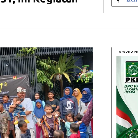
FACE
- A WORD F