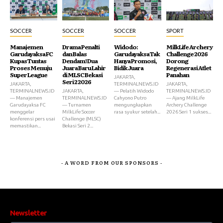
SOCCER
SOCCER
SOCCER
SPORT
Manajemen
Drama Penalti
Widodo:
MilkLife Archery
Garudayaksa FC
dan Balas
Garudayaksa Tak
Challenge 2026
Kupas Tuntas
Dendam! Dua
Hanya Promosi,
Dorong
Proses Menuju
Juara Baru Lahir
Bidik Juara
Regenerasi Atlet
Super League
di MLSC Bekasi
Panahan
JAKARTA,
Seri 2 2026
JAKARTA,
TERMINALNEWS.ID
JAKARTA,
TERMINALNEWS.ID
JAKARTA,
— Pelatih Widodo
TERMINALNEWS.ID
— Manajemen
TERMINALNEWS.ID
Cahyono Putro
— Ajang MilkLife
Garudayaksa FC
— Turnamen
mengungkapkan
Archery Challenge
menggelar
MilkLife Soccer
rasa syukur setelah...
2026 Seri 1 sukses...
konferensi pers usai
Challenge (MLSC)
memastikan...
Bekasi Seri 2...
- A WORD FROM OUR SPONSORS -
Newsletter