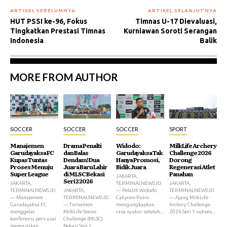
ARTIKEL SEBELUMNYA
ARTIKEL SELANJUTNYA
HUT PSSI ke-96, Fokus
Timnas U-17 Dievaluasi,
Tingkatkan Prestasi Timnas
Kurniawan Soroti Serangan
Indonesia
Balik
MORE FROM AUTHOR
SOCCER
SOCCER
SOCCER
SPORT
Manajemen
Drama Penalti
Widodo:
MilkLife Archery
Garudayaksa FC
dan Balas
Garudayaksa Tak
Challenge 2026
Kupas Tuntas
Dendam! Dua
Hanya Promosi,
Dorong
Proses Menuju
Juara Baru Lahir
Bidik Juara
Regenerasi Atlet
Super League
di MLSC Bekasi
Panahan
JAKARTA,
Seri 2 2026
JAKARTA,
TERMINALNEWS.ID
JAKARTA,
TERMINALNEWS.ID
JAKARTA,
— Pelatih Widodo
TERMINALNEWS.ID
— Manajemen
TERMINALNEWS.ID
Cahyono Putro
— Ajang MilkLife
Garudayaksa FC
— Turnamen
mengungkapkan
Archery Challenge
menggelar
MilkLife Soccer
rasa syukur setelah...
2026 Seri 1 sukses...
konferensi pers usai
Challenge (MLSC)
memastikan...
Bekasi Seri 2...