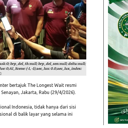
mask:0; brp_del_th:null; brp_del_sen:null; delta:null;
e: 0;AI_Scene: (-1, -1);aec_lux: 0.0;aec_lux_index:
;
ter bertajuk The Longest Wait resmi
 Senayan, Jakarta, Rabu (29/4/2026).
onal Indonesia, tidak hanya dari sisi
ional di balik layar yang selama ini