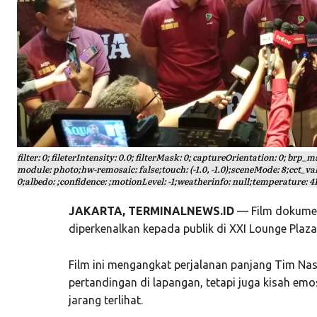
filter: 0; fileterIntensity: 0.0; filterMask: 0; captureOrientation: 0; brp_
module: photo;hw-remosaic: false;touch: (-1.0, -1.0);sceneMode: 8;cct_valu
0;albedo: ;confidence: ;motionLevel: -1;weatherinfo: null;temperature: 41
JAKARTA, TERMINALNEWS.ID
— Film dokumen
diperkenalkan kepada publik di XXI Lounge Plaza
Film ini mengangkat perjalanan panjang Tim Nasi
pertandingan di lapangan, tetapi juga kisah emos
jarang terlihat.