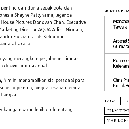
h penting dari dunia sepak bola dan
MOST POPUL
ndonesia Shayne Pattynama, legenda
Manchest
 House Pictures Donovan Chan, Executive
Tawaran
Marketing Director AQUA Adisti Nirmala,
ndiri Fauziah Ulfah. Kehadiran
Arsenal 
semarak acara.
Guimarae
er yang merangkum perjalanan Timnas
Romeo Bo
di level internasional.
Ketenar
Chris Pr
 film ini menampilkan sisi personal para
Kocak B
ksi antar pemain, hingga tekanan mental
 bangsa.
TAGS
D
rikan gambaran lebih utuh tentang
FILM TIM
THE LON