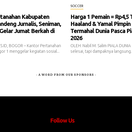
SOCCER
rtanahan Kabupaten
Harga 1 Pemain = Rp4,5 Tr
ndeng Jurnalis, Seniman,
Haaland & Yamal Pimpin 
 Gelar Jumat Berkah di
Termahal Dunia Pasca Pi
2026
.ID, BOGOR – Kantor Pertanahan
OLEH: Nabil M. Salim PIALA DUNIA
r 1 menggelar kegiatan sosial...
selesai, tapi dampaknya langsung..
- A WORD FROM OUR SPONSORS -
Follow Us