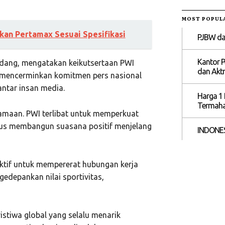
MOST POPUL
kan Pertamax Sesuai Spesifikasi
PJBW dan
Kantor P
edang, mengatakan keikutsertaan PWI
dan Aktr
mencerminkan komitmen pers nasional
antar insan media.
Harga 1 
Termahal
samaan. PWI terlibat untuk memperkuat
gus membangun suasana positif menjelang
INDONES
ktif untuk mempererat hubungan kerja
depankan nilai sportivitas,
istiwa global yang selalu menarik