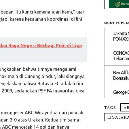
 depan. Itu kunci kemenangan kami,” ujar
jadi karena kesalahan koordinasi di lini
MOST POPUL
Jakarta 
PON XXI
dan Raga Negeri Berbagi Poin di Liga
CONCACAF
Tekanan 
ngungkapkan bahwa timnya mengalami
Ben Affl
anak main di Gunung Sindur, lalu siangnya
Donasika
 menjelaskan bahwa Batavia FC adalah tim
n 2009, sedangkan PSF FA mayoritas diisi
George C
TAGS
A
k menggeser ABC Wirayudha dari puncak
LIGAJAK
ngan 3-0 atas Urakan. Kedua tim sama-
n ABC mencetak 14 gol dan hanya