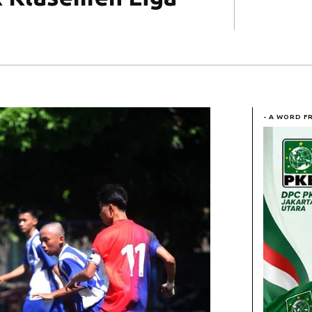
- A WORD F