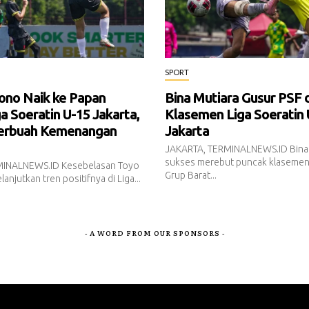
SPORT
ono Naik ke Papan
Bina Mutiara Gusur PSF 
a Soeratin U-15 Jakarta,
Klasemen Liga Soeratin 
Berbuah Kemenangan
Jakarta
JAKARTA, TERMINALNEWS.ID Bina
sukses merebut puncak klaseme
MINALNEWS.ID Kesebelasan Toyo
Grup Barat...
njutkan tren positifnya di Liga...
- A WORD FROM OUR SPONSORS -