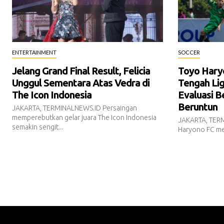
ENTERTAINMENT
SOCCER
Jelang Grand Final Result, Felicia
Toyo Hary
Unggul Sementara Atas Vedra di
Tengah Lig
The Icon Indonesia
Evaluasi 
Beruntun
JAKARTA, TERMINALNEWS.ID Persaingan
memperebutkan gelar juara The Icon Indonesia
JAKARTA, TER
semakin sengit...
Haryono FC mela