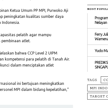
MOST POPUL
mpinan Ketua Umum PP MPI, Purwoko Aji
p peningkatan kualitas sumber daya
Program
Nelayan
 Indonesia.
Ferry Ju
kapasitas pelatih agar mampu
Wamen
 pembinaan atlet.
Yudo Ma
njelaskan bahwa CCP Level 2 UIPM
 kompetensi para pelatih di Tanah Air.
PREDIKS
 kunci dalam menciptakan atlet
SINGAP
TAGS
C
rnasional ini bertujuan meningkatkan
MPI IND
sonel MPI dalam bidang kepelatihan,”
TARGET 