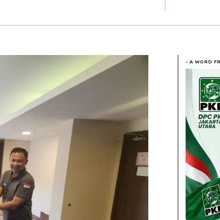
- A WORD F