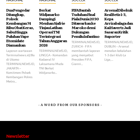
Dua Pengedar
Berkat
FIFA Bantah
Arsenal Dibekuk
Ditangkap,
Widjanarko
Tuduhan Final
Real Betis 1-3,
Polsek
Dampingi
Piala Dunia 2030
Kepa
Kembangan 74
Menhan Sjafrie
Ditawarkan ke
Arrizabalaga dan
Ribu Obat Keras,
Tinjau Latihan
Maroko demi
Kai Havertz Jadi
Sabu Hingga
Operasi TNI
Dukungan
Sasaran Kritik
Puluhan Vape
Terintegrasi
Pemilu Infantino
Suporter
Etomidate
Tahun Anggaran
TERMINALNEWS.ID,
TERMINALNEWS.ID,
Diamankan
2026
ZURICH - FIFA
DUBLIN – Arsenal
Laporan wartawan
TERMINALNEWS.ID,
membantah laporan
menelan kekalahan
Terminalnews.id/Bu
LINGGA - Komandan
yang menyebut
1-3 dari klub La
di Utomo
Kodaeral IV
Presiden FIFA,
Liga,...
TERMINALNEWS.ID,
Laksamana Muda
Gianni...
JAKARTA –
TNI Berkat
Komitmen Polsek
Widjanarko...
Kembangan Polres
Metro...
- A WORD FROM OUR SPONSORS -
Newsletter