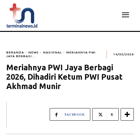
BERANDA
NEWS
NASIONAL
MERIAHNYA PWI
14/03/2026
JAYA BERBAGI...
Meriahnya PWI Jaya Berbagi
2026, Dihadiri Ketum PWI Pusat
Akhmad Munir
FACEBOOK
X