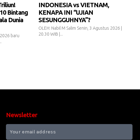
iliun!
INDONESIA vs VIETNAM,
10 Bintang
KENAPA INI “UJIAN
ala Dunia
SESUNGGUHNYA”?
OLEH: Nabil M Salim Senin, 3 Agustus 2026 |
20.30 WIB |...
 2026 baru
.
Newsletter