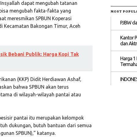
i Insyallah dapat mengubah tatanan
 bisa mengubah fakta-fakta yang
MOST POPUL
saat meresmikan SPBUN Koperasi
PJBW dan
 di Kecamatan Bakongan Timur, Aceh
Kantor P
dan Aktr
sik Bebani Publik: Harga Kopi Tak
Harga 1 
Termahal
INDONES
rikanan (KKP) Didit Herdiawan Ashaf,
askan bahwa SPBUN akan terus
tama di wilayah-wilayah pantai atau
esisir pantai itu merupakan kelompok
butuh dukungan, butuh bantuan dari semua
ngunan SPBUN),” katanya.