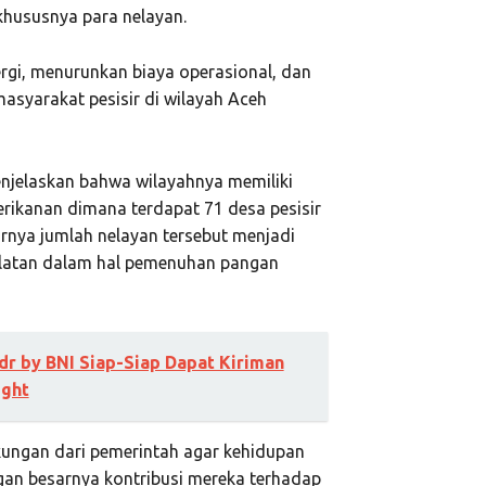
khususnya para nelayan.
rgi, menurunkan biaya operasional, dan
syarakat pesisir di wilayah Aceh
enjelaskan bahwa wilayahnya memiliki
perikanan dimana terdapat 71 desa pesisir
arnya jumlah nelayan tersebut menjadi
elatan dalam hal pemenuhan pangan
r by BNI Siap-Siap Dapat Kiriman
ight
kungan dari pemerintah agar kehidupan
gan besarnya kontribusi mereka terhadap