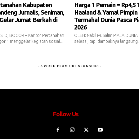
rtanahan Kabupaten
Harga 1 Pemain = Rp4,5 Tr
ndeng Jurnalis, Seniman,
Haaland & Yamal Pimpin 
 Gelar Jumat Berkah di
Termahal Dunia Pasca Pi
2026
.ID, BOGOR – Kantor Pertanahan
OLEH: Nabil M. Salim PIALA DUNIA
r 1 menggelar kegiatan sosial...
selesai, tapi dampaknya langsung..
- A WORD FROM OUR SPONSORS -
Follow Us