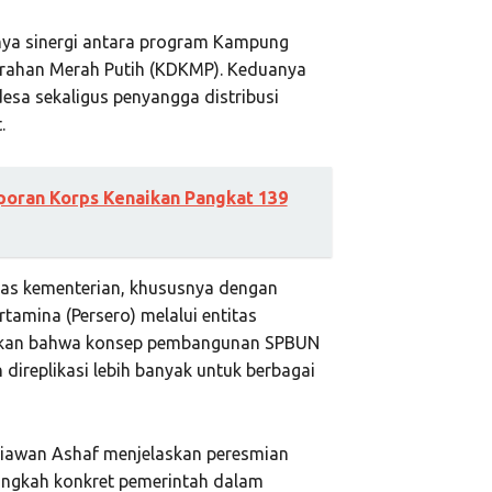
gnya sinergi antara program Kampung
urahan Merah Putih (KDKMP). Keduanya
sa sekaligus penyangga distribusi
.
poran Korps Kenaikan Pangkat 139
ntas kementerian, khususnya dengan
tamina (Persero) melalui entitas
tikan bahwa konsep pembangunan SPBUN
ireplikasi lebih banyak untuk berbagai
rdiawan Ashaf menjelaskan peresmian
langkah konkret pemerintah dalam