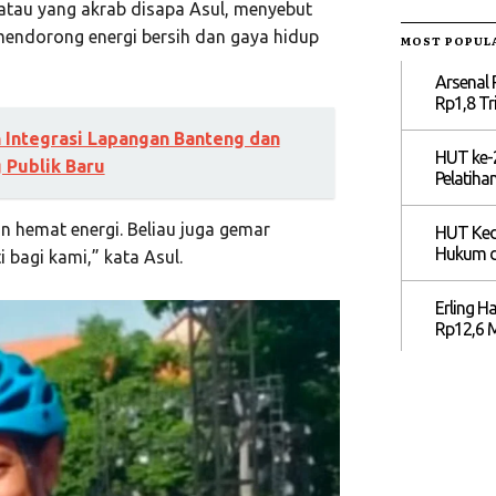
atau yang akrab disapa Asul, menyebut
mendorong energi bersih dan gaya hidup
MOST POPUL
Arsenal 
Rp1,8 Tri
Integrasi Lapangan Banteng dan
HUT ke-2
 Publik Baru
Pelatihan
 hemat energi. Beliau juga gemar
HUT Ked
Hukum di
 bagi kami,” kata Asul.
Erling H
Rp12,6 M