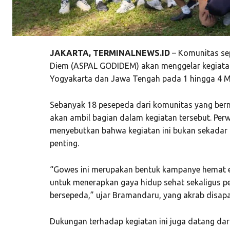
JAKARTA, TERMINALNEWS.ID
– Komunitas se
Diem (ASPAL GODIDEM) akan menggelar kegiatan
Yogyakarta
dan
Jawa Tengah
pada 1 hingga 4 M
Sebanyak 18 pesepeda dari komunitas yang berma
akan ambil bagian dalam kegiatan tersebut. Per
menyebutkan bahwa kegiatan ini bukan sekadar 
penting.
“Gowes ini merupakan bentuk kampanye hemat e
untuk menerapkan gaya hidup sehat sekaligus p
bersepeda,” ujar Bramandaru, yang akrab disapa
Dukungan terhadap kegiatan ini juga datang da