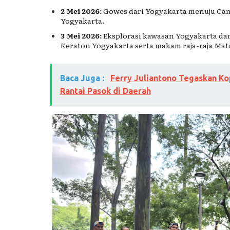
2 Mei 2026:
Gowes dari
Yogyakarta
menuju
Can
Yogyakarta.
3 Mei 2026:
Eksplorasi kawasan Yogyakarta dan
Keraton Yogyakarta
serta makam raja-raja Mat
Baca Juga :
Ferry Juliantono Tegaskan Kopd
Rantai Pasok di Daerah