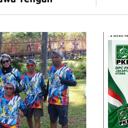
- A WORD F