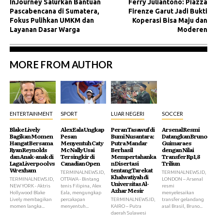
InJourney Salurkan Bantuan
Ferry Juliantono: Piazza
Pascabencana di Sumatera,
Firenze Garut Jadi Bukti
Fokus Pulihkan UMKM dan
Koperasi Bisa Maju dan
Layanan Dasar Warga
Moderen
MORE FROM AUTHOR
ENTERTAINMENT
SPORT
LUAR NEGERI
SOCCER
Blake Lively
Alex Eala Ungkap
Peran Tasawuf di
Arsenal Resmi
Bagikan Momen
Pesan
Bumi Nusantara:
Datangkan Bruno
Hangat Bersama
Menyentuh Caty
Putra Mandar
Guimaraes
Ryan Reynolds
McNally Usai
Berhasil
dengan Nilai
dan Anak-anak di
Tersingkir di
Mempertahanka
Transfer Rp1,8
Laga Liverpool vs
Canadian Open
n Disertasi
Triliun
Wrexham
tentang Tarekat
TERMINALNEWS.ID,
TERMINALNEWS.ID,
Khalwatiyah di
TERMINALNEWS.ID,
OTTAWA - Bintang
LONDON – Arsenal
Universitas Al-
NEW YORK - Aktris
tenis Filipina, Alex
resmi
Azhar Mesir
Hollywood Blake
Eala, mengungkap
menyelesaikan
Lively membagikan
percakapan
TERMINALNEWS.ID,
transfer gelandang
momen langka...
menyentuh...
KAIRO – Putra
asal Brasil, Bruno...
daerah Sulawesi