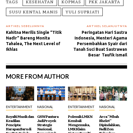
TAGS
KESEHATAN
KOPMAS
PKK JAKARTA
SUSU KENTAL MANIS
YULI SUPRIATI
ARTIKEL SEBELUMNYA
ARTIKEL SELANJUTNYA
Kahitna Merilis Single “Titik
Peringatan Hari Sastra
Nadir” Bareng Monita
Indonesia, Menteri Agama
Tahalea, The Next Level of
Persembahkan Syair dari
Ikhlas
Tanah Suci Buat Sastrawan
Besar Taufik Ismail
MORE FROM AUTHOR
ENTERTAINMENT
NASIONAL
ENTERTAINMENT
NASIONAL
Royalti Musik dan
GSW Pantura
Polemik LMKN
Arca “Mbah
Keadilan
Jadi Proyek
Kembali
Bhelet”
Pencipta:
Strategis
Mengemuka,
Dipindahkan,
Harapan Baru di
Nasional,
LMK Klaim
Fadli Zon
Era Tata Kelola
Pemerintah
Sistem Royalti
Tekankan