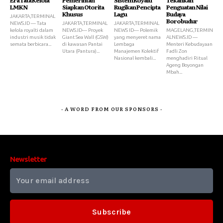
LMKN
Siapkan Otorita
Rugikan Pencipta
Penguatan Nilai
Khusus
Lagu
Budaya
JAKARTA,TERMINAL
Borobudur
NEWS.ID — Tata
JAKARTA,TERMINAL
JAKARTA,TERMINAL
kelola royalti dalam
NEWS.ID— Proyek
NEWS ID— Polemik
MAGELANG,TERMIN
industri musik tidak
Giant Sea Wall (GSW)
yang menyeret nama
ALNEWS.ID —
semata berbicara...
di kawasan Pantai
Lembaga
Menteri Kebudayaan
Utara (Pantura)...
Manajemen Kolektif
Fadli Zon
Nasional kembali...
menghadiri Ritual
Ageng Boyongan
Mbah...
- A WORD FROM OUR SPONSORS -
Newsletter
Subscribe