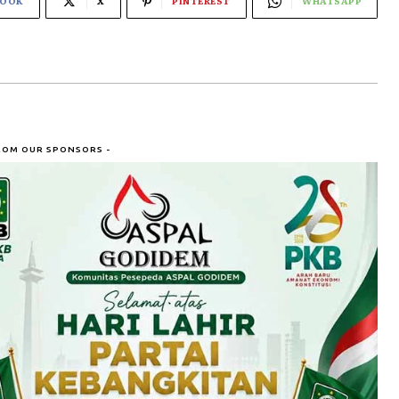
BOOK
X
PINTEREST
WHATSAPP
ROM OUR SPONSORS -