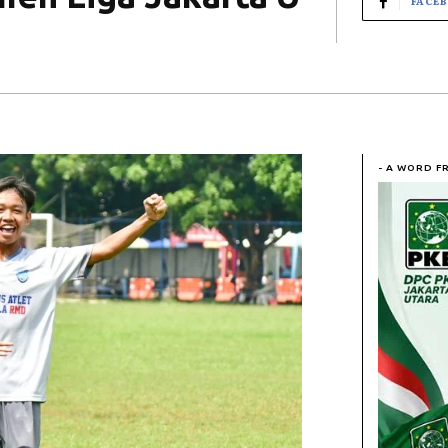
FACE
- A WORD F