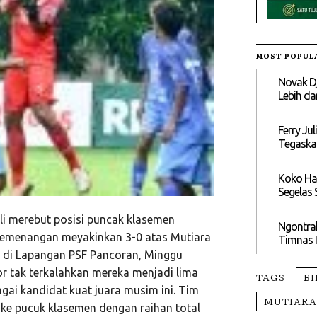
MOST POPUL
Novak Dj
Lebih dar
Ferry Ju
Tegaska
Koko Har
Segelas 
 merebut posisi puncak klasemen
Ngontrak
 kemenangan meyakinkan 3-0 atas Mutiara
Timnas I
 di Lapangan PSF Pancoran, Minggu
r tak terkalahkan mereka menjadi lima
TAGS
B
gai kandidat kuat juara musim ini. Tim
MUTIAR
ke pucuk klasemen dengan raihan total