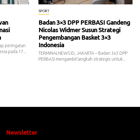
SPORT
wan
Badan 3×3 DPP PERBASI Gandeng
nasi
Nicolas Widmer Susun Strategi
a
Pengembangan Basket 3×3
Indonesia
p peringatan
sia pada 17...
TERMINALNEWS.ID, JAKARTA – Badan 3x3 DPP
PERBASI mengambil langkah strategis untuk...
Newsletter