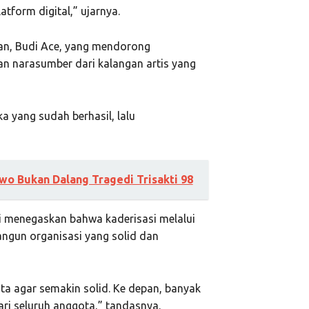
atform digital,” ujarnya.
an,
Budi Ace
, yang mendorong
 narasumber dari kalangan artis yang
a yang sudah berhasil, lalu
owo Bukan Dalang Tragedi Trisakti 98
i menegaskan bahwa kaderisasi melalui
angun organisasi yang solid dan
a agar semakin solid. Ke depan, banyak
i seluruh anggota,” tandasnya.