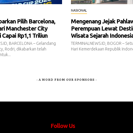
NASIONAL
barkan Pilih Barcelona,
Mengenang Jejak Pahla
ari Manchester City
Perempuan Lewat Desti
Capai Rp1,1 Triliun
Wisata Sejarah Indonesi
.ID, BARCELONA – Gelandang
TERMINALNEWS.ID, BOGOR – Setia
y, Rodri, dikabarkan telah
Hari Kemerdekaan Republik Indone
tuk...
- A WORD FROM OUR SPONSORS -
Follow Us