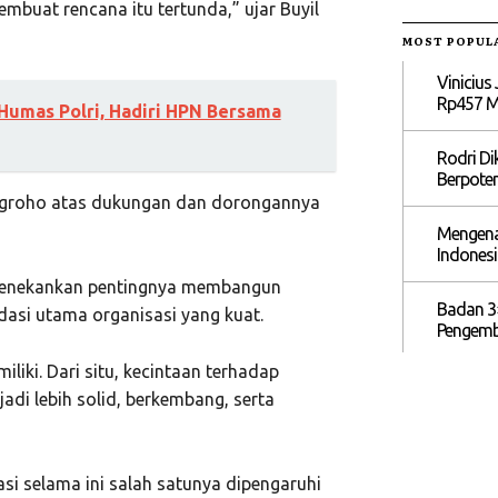
buat rencana itu tertunda,” ujar Buyil
MOST POPUL
Vinicius
Rp457 Mi
 Humas Polri, Hadiri HPN Bersama
Rodri Di
Berpoten
Nugroho atas dukungan dan dorongannya
Mengena
Indones
menekankan pentingnya membangun
Badan 3
asi utama organisasi yang kuat.
Pengemb
iki. Dari situ, kecintaan terhadap
adi lebih solid, berkembang, serta
si selama ini salah satunya dipengaruhi