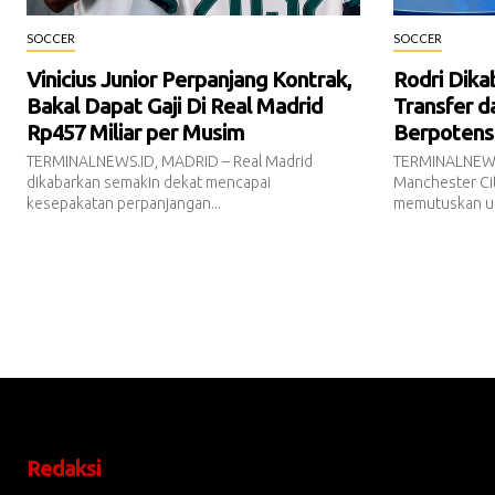
SOCCER
SOCCER
Vinicius Junior Perpanjang Kontrak,
Rodri Dika
Bakal Dapat Gaji Di Real Madrid
Transfer d
Rp457 Miliar per Musim
Berpotensi 
TERMINALNEWS.ID, MADRID – Real Madrid
TERMINALNEWS
dikabarkan semakin dekat mencapai
Manchester Cit
kesepakatan perpanjangan...
memutuskan un
Redaksi