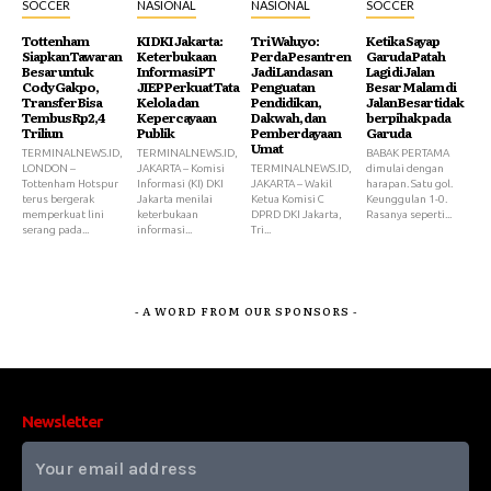
SOCCER
NASIONAL
NASIONAL
SOCCER
Tottenham
KI DKI Jakarta:
Tri Waluyo:
Ketika Sayap
Siapkan Tawaran
Keterbukaan
Perda Pesantren
Garuda Patah
Besar untuk
Informasi PT
Jadi Landasan
Lagi di Jalan
Cody Gakpo,
JIEP Perkuat Tata
Penguatan
Besar Malam di
Transfer Bisa
Kelola dan
Pendidikan,
Jalan Besar tidak
Tembus Rp2,4
Kepercayaan
Dakwah, dan
berpihak pada
Triliun
Publik
Pemberdayaan
Garuda
Umat
TERMINALNEWS.ID,
TERMINALNEWS.ID,
BABAK PERTAMA
LONDON –
JAKARTA – Komisi
TERMINALNEWS.ID,
dimulai dengan
Tottenham Hotspur
Informasi (KI) DKI
JAKARTA – Wakil
harapan. Satu gol.
terus bergerak
Jakarta menilai
Ketua Komisi C
Keunggulan 1-0.
memperkuat lini
keterbukaan
DPRD DKI Jakarta,
Rasanya seperti...
serang pada...
informasi...
Tri...
- A WORD FROM OUR SPONSORS -
Newsletter