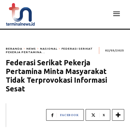
BERANDA
NEWS
NASIONAL
FEDERASI SERIKAT
02/03/2025
PEKERJA PERTAMINA...
Federasi Serikat Pekerja
Pertamina Minta Masyarakat
Tidak Terprovokasi Informasi
Sesat
FACEBOOK
X