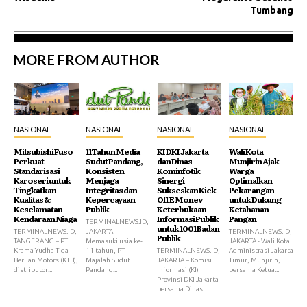
Tumbang
MORE FROM AUTHOR
NASIONAL
NASIONAL
NASIONAL
NASIONAL
Mitsubishi Fuso
11 Tahun Media
KI DKI Jakarta
Wali Kota
Perkuat
Sudut Pandang,
dan Dinas
Munjirin Ajak
Standarisasi
Konsisten
Kominfotik
Warga
Karoseri untuk
Menjaga
Sinergi
Optimalkan
Tingkatkan
Integritas dan
Sukseskan Kick
Pekarangan
Kualitas &
Kepercayaan
Off E Monev
untuk Dukung
Keselamatan
Publik
Keterbukaan
Ketahanan
Kendaraan Niaga
Informasi Publik
Pangan
TERMINALNEWS.ID,
untuk 1001 Badan
TERMINALNEWS.ID,
JAKARTA –
TERMINALNEWS.ID,
Publik
TANGERANG – PT
Memasuki usia ke-
JAKARTA - Wali Kota
Krama Yudha Tiga
11 tahun, PT
TERMINALNEWS.ID,
Administrasi Jakarta
Berlian Motors (KTB),
Majalah Sudut
JAKARTA – Komisi
Timur, Munjirin,
distributor...
Pandang...
Informasi (KI)
bersama Ketua...
Provinsi DKI Jakarta
bersama Dinas...