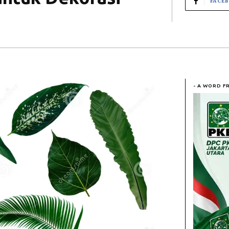
FACE
- A WORD F