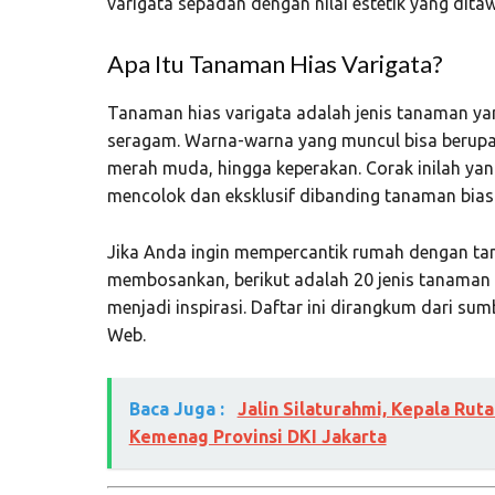
varigata sepadan dengan nilai estetik yang dita
Apa Itu Tanaman Hias Varigata?
Tanaman hias varigata adalah jenis tanaman ya
seragam. Warna-warna yang muncul bisa berupa 
merah muda, hingga keperakan. Corak inilah yan
mencolok dan eksklusif dibanding tanaman bias
Jika Anda ingin mempercantik rumah dengan ta
membosankan, berikut adalah 20 jenis tanaman h
menjadi inspirasi. Daftar ini dirangkum dari su
Web.
Baca Juga :
Jalin Silaturahmi, Kepala Rut
Kemenag Provinsi DKI Jakarta