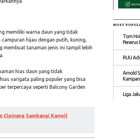
warkannya.
MOST POPUL
ng memiliki warna daun yang tidak
Tom Hol
campuran hijau dengan putih, kuning,
Penerus 
g membuat tanaman jenis ini tampil lebih
a.
RUU Advo
naman hias daun yang tidak
Arnold 
Kampany
ias varigata paling populer yang bisa
mber terpercaya seperti Balcony Garden
Liga Ja
an Cipinang Sambangi Kanwil