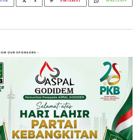
BOOK
X
PINTEREST
WHATSAPP
ROM OUR SPONSORS -