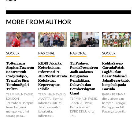
MORE FROM AUTHOR
SOCCER
NASIONAL
NASIONAL
SOCCER
Tottenham
KI DKI Jakarta:
Tri Waluyo:
Ketika Sayap
Siapkan Tawaran
Keterbukaan
Perda Pesantren
Garuda Patah
Besar untuk
Informasi PT
Jadi Landasan
Lagi di Jalan
Cody Gakpo,
JIEP Perkuat Tata
Penguatan
Besar Malam di
Transfer Bisa
Kelola dan
Pendidikan,
Jalan Besar tidak
Tembus Rp2,4
Kepercayaan
Dakwah, dan
berpihak pada
Triliun
Publik
Pemberdayaan
Garuda
Umat
TERMINALNEWS.ID,
TERMINALNEWS.ID,
BABAK PERTAMA
LONDON –
JAKARTA – Komisi
TERMINALNEWS.ID,
dimulai dengan
Tottenham Hotspur
Informasi (KI) DKI
JAKARTA – Wakil
harapan. Satu gol.
terus bergerak
Jakarta menilai
Ketua Komisi C
Keunggulan 1-0.
memperkuat lini
keterbukaan
DPRD DKI Jakarta,
Rasanya seperti...
serang pada...
informasi...
Tri...