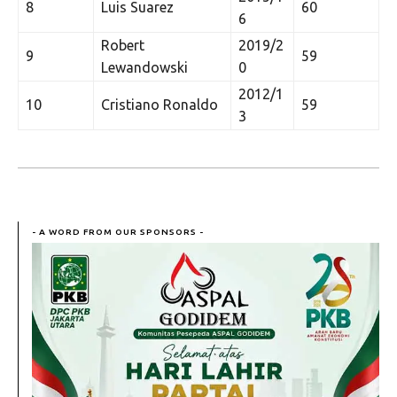
8
Luis Suarez
60
6
Robert
2019/2
9
59
Lewandowski
0
2012/1
10
Cristiano Ronaldo
59
3
- A WORD FROM OUR SPONSORS -