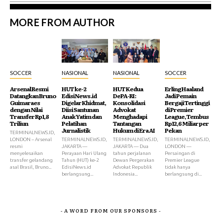
MORE FROM AUTHOR
SOCCER
NASIONAL
NASIONAL
SOCCER
Arsenal Resmi
HUT ke-2
HUT Kedua
Erling Haaland
Datangkan Bruno
EdisiNews.id
DePA-RI:
Jadi Pemain
Guimaraes
Digelar Khidmat,
Konsolidasi
Bergaji Tertinggi
dengan Nilai
Diisi Santunan
Advokat
di Premier
Transfer Rp1,8
Anak Yatim dan
Menghadapi
League, Tembus
Triliun
Pelatihan
Tantangan
Rp12,6 Miliar per
Jurnalistik
Hukum di Era AI
Pekan
TERMINALNEWS.ID,
LONDON – Arsenal
TERMINALNEWS.ID,
TERMINALNEWS.ID,
TERMINALNEWS.ID,
resmi
JAKARTA —
JAKARTA — Dua
LONDON —
menyelesaikan
Perayaan Hari Ulang
tahun perjalanan
Persaingan di
transfer gelandang
Tahun (HUT) ke-2
Dewan Pergerakan
Premier League
asal Brasil, Bruno...
EdisiNews.id
Advokat Republik
tidak hanya
berlangsung...
Indonesia...
berlangsung di...
- A WORD FROM OUR SPONSORS -