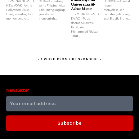
TERMINALNEWS.ID,
OTTAWA - Bintang
LONDON – Arsenal
Universitas Al-
NEW YORK - Aktris
tenis Filipina, Alex
resmi
Azhar Mesir
Hollywood Blake
Eala, mengungkap
menyelesaikan
Lively membagikan
percakapan
TERMINALNEWS.ID,
transfer gelandang
momen langka...
menyentuh...
KAIRO – Putra
asal Brasil, Bruno...
daerah Sulawesi
Barat, Andi
Muhammad Ridwan
Tahir,...
- A WORD FROM OUR SPONSORS -
Newsletter
Subscribe