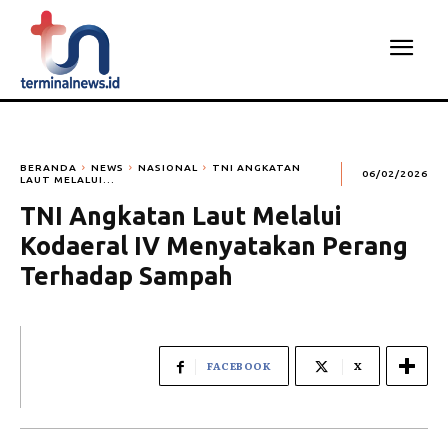
BERANDA
NEWS
NASIONAL
TNI ANGKATAN
06/02/2026
LAUT MELALUI...
TNI Angkatan Laut Melalui
Kodaeral IV Menyatakan Perang
Terhadap Sampah
FACEBOOK
X