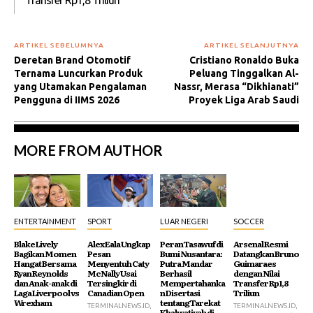
ARTIKEL SEBELUMNYA
ARTIKEL SELANJUTNYA
Deretan Brand Otomotif
Cristiano Ronaldo Buka
Ternama Luncurkan Produk
Peluang Tinggalkan Al-
yang Utamakan Pengalaman
Nassr, Merasa “Dikhianati”
Pengguna di IIMS 2026
Proyek Liga Arab Saudi
MORE FROM AUTHOR
ENTERTAINMENT
SPORT
LUAR NEGERI
SOCCER
Blake Lively
Alex Eala Ungkap
Peran Tasawuf di
Arsenal Resmi
Bagikan Momen
Pesan
Bumi Nusantara:
Datangkan Bruno
Hangat Bersama
Menyentuh Caty
Putra Mandar
Guimaraes
Ryan Reynolds
McNally Usai
Berhasil
dengan Nilai
dan Anak-anak di
Tersingkir di
Mempertahanka
Transfer Rp1,8
Laga Liverpool vs
Canadian Open
n Disertasi
Triliun
Wrexham
tentang Tarekat
TERMINALNEWS.ID,
TERMINALNEWS.ID,
Khalwatiyah di