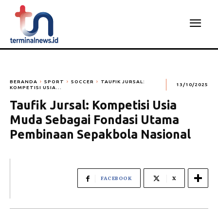
BERANDA
SPORT
SOCCER
TAUFIK JURSAL:
13/10/2025
KOMPETISI USIA...
Taufik Jursal: Kompetisi Usia
Muda Sebagai Fondasi Utama
Pembinaan Sepakbola Nasional
FACEBOOK
X