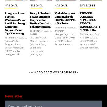
NASIONAL
NASIONAL
NASIONAL
ESAI & OPINI
Program Jumat
Ferry Juliantono
Yudo Margono
PREDIKSI
Berkah
Bawa Semangat
Pimpin Ziarah
JURNALIS
Wartawan Pekan
Koperasi ke
HUT Ke-40 PPAL
SEPAKBOLA
ke-87 Sambangi
Festival Lembah
di Kalibata
SENIOR:
Kampung
Baliem Wamena
INDONESIA 2 – 1
TERMINALNEWS.ID,
Nelayan Pakis
SINGAPURA
TERMINALNEWS.ID,
JAKARTA –
Jaya Karawang
PAPUA
Memperingati Hari
Stadion Jalan Besar,
TERMINALNEWS.ID,
PEGUNUNGAN –
Ulang Tahun (HUT)
7 Agustus 2026,
KARAWANG –
Menteri Koperasi
ke-40 Persatuan
20.00 WIB Ujian
Program Jumat
(Menkop) Ferry
Purnawirawan...
Kesabaran 0-0
Berkah Wartawan
Juliantono
Singapura keluar...
(PJBW) kembali
menegaskan
menggelar aksi...
pentingnya...
- A WORD FROM OUR SPONSORS -
Newsletter