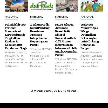
NASIONAL
NASIONAL
NASIONAL
NASIONAL
Mitsubishi Fuso
11 Tahun Media
KI DKI Jakarta
Wali Kota
Perkuat
Sudut Pandang,
dan Dinas
Munjirin Ajak
Standarisasi
Konsisten
Kominfotik
Warga
Karoseri untuk
Menjaga
Sinergi
Optimalkan
Tingkatkan
Integritas dan
Sukseskan Kick
Pekarangan
Kualitas &
Kepercayaan
Off E Monev
untuk Dukung
Keselamatan
Publik
Keterbukaan
Ketahanan
Kendaraan Niaga
Informasi Publik
Pangan
TERMINALNEWS.ID,
untuk 1001 Badan
TERMINALNEWS.ID,
JAKARTA –
TERMINALNEWS.ID,
Publik
TANGERANG – PT
Memasuki usia ke-
JAKARTA - Wali Kota
Krama Yudha Tiga
11 tahun, PT
TERMINALNEWS.ID,
Administrasi Jakarta
Berlian Motors (KTB),
Majalah Sudut
JAKARTA – Komisi
Timur, Munjirin,
distributor...
Pandang...
Informasi (KI)
bersama Ketua...
Provinsi DKI Jakarta
bersama Dinas...
- A WORD FROM OUR SPONSORS -