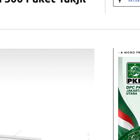
FACE
- A WORD F