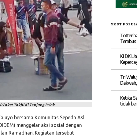
MOST POPUL
Tottenh
Tembus R
KI DKI J
Kepercay
Tri Walu
Dakwah,
Ketika S
tidak be
Paket Takjil di Tanjung Priok
Waluyo bersama Komunitas Sepeda Asli
DEM) menggelar aksi sosial dengan
ulan Ramadhan. Kegiatan tersebut