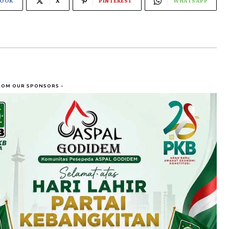
BOOK
X
PINTEREST
WHATSAPP
ROM OUR SPONSORS -