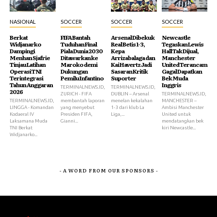
NASIONAL
SOCCER
SOCCER
SOCCER
Berkat
FIFA Bantah
Arsenal Dibekuk
Newcastle
Widjanarko
Tuduhan Final
Real Betis 1-3,
Tegaskan Lewis
Dampingi
Piala Dunia 2030
Kepa
Hall Tak Dijual,
Menhan Sjafrie
Ditawarkan ke
Arrizabalaga dan
Manchester
Tinjau Latihan
Maroko demi
Kai Havertz Jadi
United Terancam
Operasi TNI
Dukungan
Sasaran Kritik
Gagal Dapatkan
Terintegrasi
Pemilu Infantino
Suporter
Bek Muda
Tahun Anggaran
Inggris
TERMINALNEWS.ID,
TERMINALNEWS.ID,
2026
ZURICH - FIFA
DUBLIN – Arsenal
TERMINALNEWS.ID,
TERMINALNEWS.ID,
membantah laporan
menelan kekalahan
MANCHESTER –
LINGGA - Komandan
yang menyebut
1-3 dari klub La
Ambisi Manchester
Kodaeral IV
Presiden FIFA,
Liga,...
United untuk
Laksamana Muda
Gianni...
mendatangkan bek
TNI Berkat
kiri Newcastle...
Widjanarko...
- A WORD FROM OUR SPONSORS -