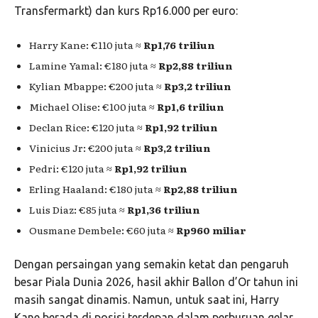
Transfermarkt) dan kurs Rp16.000 per euro:
Harry Kane: €110 juta ≈
Rp1,76 triliun
Lamine Yamal: €180 juta ≈
Rp2,88 triliun
Kylian Mbappe: €200 juta ≈
Rp3,2 triliun
Michael Olise: €100 juta ≈
Rp1,6 triliun
Declan Rice: €120 juta ≈
Rp1,92 triliun
Vinicius Jr: €200 juta ≈
Rp3,2 triliun
Pedri: €120 juta ≈
Rp1,92 triliun
Erling Haaland: €180 juta ≈
Rp2,88 triliun
Luis Diaz: €85 juta ≈
Rp1,36 triliun
Ousmane Dembele: €60 juta ≈
Rp960 miliar
Dengan persaingan yang semakin ketat dan pengaruh
besar Piala Dunia 2026, hasil akhir Ballon d’Or tahun ini
masih sangat dinamis. Namun, untuk saat ini, Harry
Kane berada di posisi terdepan dalam perburuan gelar