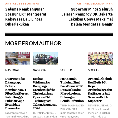
ARTIKEL SEBELUMNYA
ARTIKEL SELANJUTNYA
Selama Pembangunan
Gubernur Minta Seluruh
Stasiun LRT Manggarai
Jajaran Pemprov DKI Jakarta
Rekayasa Lalu Lintas
Lakukan Upaya Maksimal
Diberlakukan
Dalam Mengatasi Banjir
MORE FROM AUTHOR
NASIONAL
NASIONAL
SOCCER
SOCCER
Dua Pengedar
Berkat
FIFA Bantah
Arsenal Dibekuk
Ditangkap,
Widjanarko
Tuduhan Final
Real Betis 1-3,
Polsek
Dampingi
Piala Dunia 2030
Kepa
Kembangan 74
Menhan Sjafrie
Ditawarkan ke
Arrizabalaga dan
Ribu Obat Keras,
Tinjau Latihan
Maroko demi
Kai Havertz Jadi
Sabu Hingga
Operasi TNI
Dukungan
Sasaran Kritik
Puluhan Vape
Terintegrasi
Pemilu Infantino
Suporter
Etomidate
Tahun Anggaran
TERMINALNEWS.ID,
TERMINALNEWS.ID,
Diamankan
2026
ZURICH - FIFA
DUBLIN – Arsenal
Laporan wartawan
TERMINALNEWS.ID,
membantah laporan
menelan kekalahan
Terminalnews.id/Bu
LINGGA - Komandan
yang menyebut
1-3 dari klub La