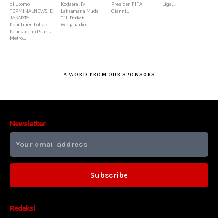
di Utomo
Kodaeral IV
Presiden FIFA,
Liga,...
TERMINALNEWS.ID,
Laksamana Muda
Gianni...
JAKARTA –
TNI Berkat
Komitmen Polsek
Widjanarko...
Kembangan Polres
Metro...
- A WORD FROM OUR SPONSORS -
Newsletter
Subscribe
Redaksi