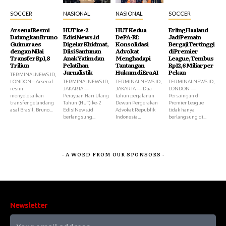
SOCCER
NASIONAL
NASIONAL
SOCCER
Arsenal Resmi
HUT ke-2
HUT Kedua
Erling Haaland
Datangkan Bruno
EdisiNews.id
DePA-RI:
Jadi Pemain
Guimaraes
Digelar Khidmat,
Konsolidasi
Bergaji Tertinggi
dengan Nilai
Diisi Santunan
Advokat
di Premier
Transfer Rp1,8
Anak Yatim dan
Menghadapi
League, Tembus
Triliun
Pelatihan
Tantangan
Rp12,6 Miliar per
Jurnalistik
Hukum di Era AI
Pekan
TERMINALNEWS.ID,
LONDON – Arsenal
TERMINALNEWS.ID,
TERMINALNEWS.ID,
TERMINALNEWS.ID,
resmi
JAKARTA —
JAKARTA — Dua
LONDON —
menyelesaikan
Perayaan Hari Ulang
tahun perjalanan
Persaingan di
transfer gelandang
Tahun (HUT) ke-2
Dewan Pergerakan
Premier League
asal Brasil, Bruno...
EdisiNews.id
Advokat Republik
tidak hanya
berlangsung...
Indonesia...
berlangsung di...
- A WORD FROM OUR SPONSORS -
Newsletter