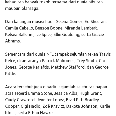
kehadiran banyak tokoh ternama dari dunia hiburan
maupun olahraga.
Dari kalangan musisi hadir
Selena Gomez
,
Ed Sheeran
,
Camila Cabello
,
Benson Boone
,
Miranda Lambert
,
Kelsea Ballerini
,
Ice Spice
,
Ellie Goulding
, serta
Gracie
Abrams
.
Sementara dari dunia NFL tampak sejumlah rekan Travis
Kelce, di antaranya
Patrick Mahomes
,
Trey Smith
,
Chris
Jones
,
George Karlaftis
,
Matthew Stafford
, dan
George
Kittle
.
Acara tersebut juga dihadiri sejumlah selebritas papan
atas seperti
Emma Stone
,
Jessica Alba
,
Hugh Grant
,
Cindy Crawford
,
Jennifer Lopez
,
Brad Pitt
,
Bradley
Cooper
,
Gigi Hadid
,
Zoë Kravitz
,
Dakota Johnson
,
Karlie
Kloss
, serta
Ethan Hawke
.