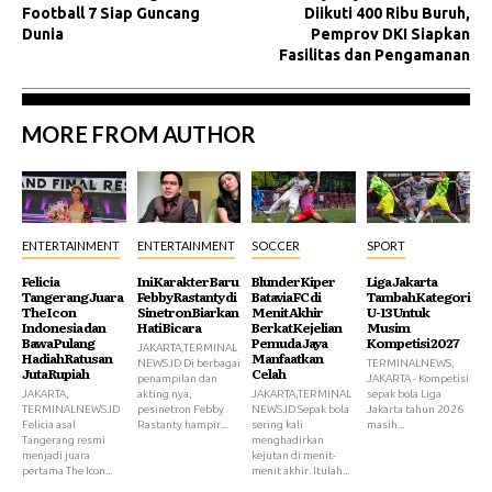
Football 7 Siap Guncang
Diikuti 400 Ribu Buruh,
Dunia
Pemprov DKI Siapkan
Fasilitas dan Pengamanan
MORE FROM AUTHOR
ENTERTAINMENT
ENTERTAINMENT
SOCCER
SPORT
Felicia
Ini Karakter Baru
Blunder Kiper
Liga Jakarta
Tangerang Juara
Febby Rastanty di
Batavia FC di
Tambah Kategori
The Icon
Sinetron Biarkan
Menit Akhir
U-13 Untuk
Indonesia dan
Hati Bicara
Berkat Kejelian
Musim
Bawa Pulang
Pemuda Jaya
Kompetisi 2027
JAKARTA,TERMINAL
Hadiah Ratusan
Manfaatkan
NEWS.ID Di berbagai
TERMINALNEWS,
Juta Rupiah
Celah
penampilan dan
JAKARTA - Kompetisi
JAKARTA,
akting nya,
JAKARTA,TERMINAL
sepak bola Liga
TERMINALNEWS.ID
pesinetron Febby
NEWS.ID Sepak bola
Jakarta tahun 2026
Felicia asal
Rastanty hampir...
sering kali
masih...
Tangerang resmi
menghadirkan
menjadi juara
kejutan di menit-
pertama The Icon...
menit akhir. Itulah...