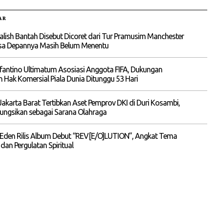
AR
alish Bantah Disebut Dicoret dari Tur Pramusim Manchester
asa Depannya Masih Belum Menentu
nfantino Ultimatum Asosiasi Anggota FIFA, Dukungan
n Hak Komersial Piala Dunia Ditunggu 53 Hari
akarta Barat Tertibkan Aset Pemprov DKI di Duri Kosambi,
ungsikan sebagai Sarana Olahraga
 Eden Rilis Album Debut “REV[E/O]LUTION”, Angkat Tema
 dan Pergulatan Spiritual