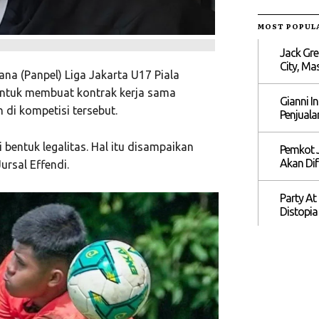
MOST POPUL
Jack Gre
City, M
ana (Panpel) Liga Jakarta U17 Piala
untuk membuat kontrak kerja sama
Gianni I
di kompetisi tersebut.
Penjuala
 bentuk legalitas. Hal itu disampaikan
Pemkot J
Akan Dif
ursal Effendi.
Party At
Distopia