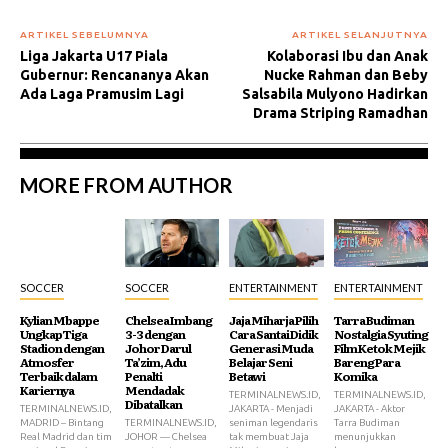
ARTIKEL SEBELUMNYA
ARTIKEL SELANJUTNYA
Liga Jakarta U17 Piala
Kolaborasi Ibu dan Anak
Gubernur: Rencananya Akan
Nucke Rahman dan Beby
Ada Laga Pramusim Lagi
Salsabila Mulyono Hadirkan
Drama Striping Ramadhan
MORE FROM AUTHOR
SOCCER
SOCCER
ENTERTAINMENT
ENTERTAINMENT
Kylian Mbappe
Chelsea Imbang
Jaja Miharja Pilih
Tarra Budiman
Ungkap Tiga
3-3 dengan
Cara Santai Didik
Nostalgia Syuting
Stadion dengan
Johor Darul
Generasi Muda
Film Ketok Mejik
Atmosfer
Ta’zim, Adu
Belajar Seni
Bareng Para
Terbaik dalam
Penalti
Betawi
Komika
Kariernya
Mendadak
TERMINALNEWS.ID,
TERMINALNEWS.ID,
Dibatalkan
TERMINALNEWS.ID,
JAKARTA - Menjadi
JAKARTA - Aktor
MADRID – Bintang
TERMINALNEWS.ID,
seniman legendaris
Tarra Budiman
Real Madrid dan tim
JOHOR — Chelsea
tak membuat Jaja
menunjukkan