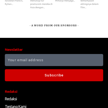
nasional Prancis,
menutup tur
Miharja menjaga...
kemampuan
Kylian...
pramusim mereka di
aktingnya dalam
Asia dengan...
film...
- A WORD FROM OUR SPONSORS -
Newsletter
Subscribe
Redaksi
Redaksi
Tentang Kami