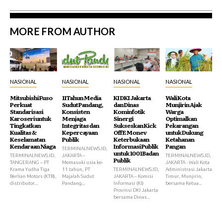
MORE FROM AUTHOR
NASIONAL
NASIONAL
NASIONAL
NASIONAL
Mitsubishi Fuso
11 Tahun Media
KI DKI Jakarta
Wali Kota
Perkuat
Sudut Pandang,
dan Dinas
Munjirin Ajak
Standarisasi
Konsisten
Kominfotik
Warga
Karoseri untuk
Menjaga
Sinergi
Optimalkan
Tingkatkan
Integritas dan
Sukseskan Kick
Pekarangan
Kualitas &
Kepercayaan
Off E Monev
untuk Dukung
Keselamatan
Publik
Keterbukaan
Ketahanan
Kendaraan Niaga
Informasi Publik
Pangan
TERMINALNEWS.ID,
untuk 1001 Badan
TERMINALNEWS.ID,
JAKARTA –
TERMINALNEWS.ID,
Publik
TANGERANG – PT
Memasuki usia ke-
JAKARTA - Wali Kota
Krama Yudha Tiga
11 tahun, PT
TERMINALNEWS.ID,
Administrasi Jakarta
Berlian Motors (KTB),
Majalah Sudut
JAKARTA – Komisi
Timur, Munjirin,
distributor...
Pandang...
Informasi (KI)
bersama Ketua...
Provinsi DKI Jakarta
bersama Dinas...