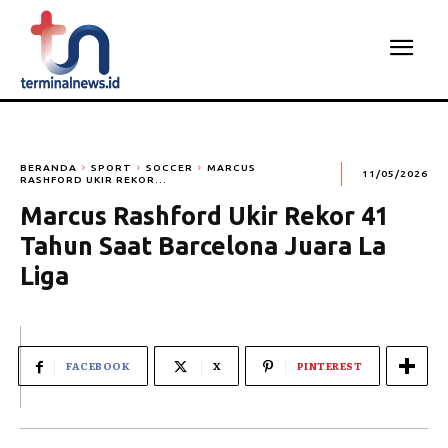
BERANDA
SPORT
SOCCER
MARCUS
11/05/2026
RASHFORD UKIR REKOR...
Marcus Rashford Ukir Rekor 41
Tahun Saat Barcelona Juara La
Liga
FACEBOOK
X
PINTEREST