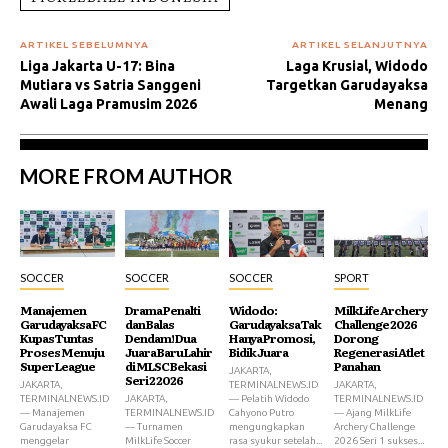
ARTIKEL SEBELUMNYA
ARTIKEL SELANJUTNYA
Liga Jakarta U-17: Bina
Laga Krusial, Widodo
Mutiara vs Satria Sanggeni
Targetkan Garudayaksa
Awali Laga Pramusim 2026
Menang
MORE FROM AUTHOR
SOCCER
SOCCER
SOCCER
SPORT
Manajemen
Drama Penalti
Widodo:
MilkLife Archery
Garudayaksa FC
dan Balas
Garudayaksa Tak
Challenge 2026
Kupas Tuntas
Dendam! Dua
Hanya Promosi,
Dorong
Proses Menuju
Juara Baru Lahir
Bidik Juara
Regenerasi Atlet
Super League
di MLSC Bekasi
Panahan
JAKARTA,
Seri 2 2026
JAKARTA,
TERMINALNEWS.ID
JAKARTA,
TERMINALNEWS.ID
JAKARTA,
— Pelatih Widodo
TERMINALNEWS.ID
— Manajemen
TERMINALNEWS.ID
Cahyono Putro
— Ajang MilkLife
Garudayaksa FC
— Turnamen
mengungkapkan
Archery Challenge
menggelar
MilkLife Soccer
rasa syukur setelah...
2026 Seri 1 sukses...