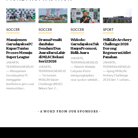
SOCCER
SOCCER
SOCCER
SPORT
Manajemen
Drama Penalti
Widodo:
MilkLife Archery
Garudayaksa FC
dan Balas
Garudayaksa Tak
Challenge 2026
Kupas Tuntas
Dendam! Dua
Hanya Promosi,
Dorong
Proses Menuju
Juara Baru Lahir
Bidik Juara
Regenerasi Atlet
Super League
di MLSC Bekasi
Panahan
JAKARTA,
Seri 2 2026
JAKARTA,
TERMINALNEWS.ID
JAKARTA,
TERMINALNEWS.ID
JAKARTA,
— Pelatih Widodo
TERMINALNEWS.ID
— Manajemen
TERMINALNEWS.ID
Cahyono Putro
— Ajang MilkLife
Garudayaksa FC
— Turnamen
mengungkapkan
Archery Challenge
menggelar
MilkLife Soccer
rasa syukur setelah...
2026 Seri 1 sukses...
konferensi pers usai
Challenge (MLSC)
memastikan...
Bekasi Seri 2...
- A WORD FROM OUR SPONSORS -