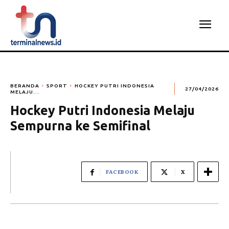
BERANDA
SPORT
HOCKEY PUTRI INDONESIA
27/04/2026
MELAJU...
Hockey Putri Indonesia Melaju
Sempurna ke Semifinal
FACEBOOK
X