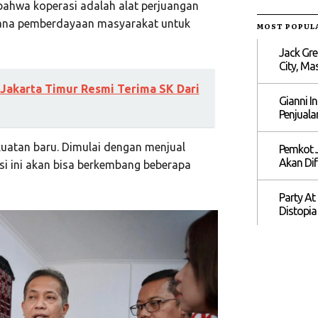
ahwa koperasi adalah alat perjuangan
rana pemberdayaan masyarakat untuk
MOST POPUL
Jack Gre
City, M
Jakarta Timur Resmi Terima SK Dari
Gianni I
Penjuala
uatan baru. Dimulai dengan menjual
Pemkot J
Akan Dif
i ini akan bisa berkembang beberapa
Party At
Distopia