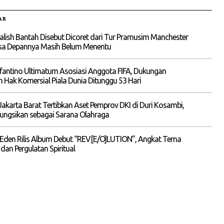
AR
alish Bantah Disebut Dicoret dari Tur Pramusim Manchester
asa Depannya Masih Belum Menentu
nfantino Ultimatum Asosiasi Anggota FIFA, Dukungan
n Hak Komersial Piala Dunia Ditunggu 53 Hari
akarta Barat Tertibkan Aset Pemprov DKI di Duri Kosambi,
ungsikan sebagai Sarana Olahraga
 Eden Rilis Album Debut “REV[E/O]LUTION”, Angkat Tema
 dan Pergulatan Spiritual