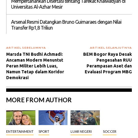
Mempertahankan Disertasi tentang Tarekat Khalwatiyah di
Universitas Al-Azhar Mesir
Arsenal Resmi Datangkan Bruno Guimaraes dengan Nilai
Transfer Rp1,8 Triliun
ARTIKEL SEBELUMNYA
ARTIKEL SELANJUTNYA
Marsda TNI Budhi Achmadi:
BEM Bogor Raya Desak
Ancaman Modern Menuntut
Pengesahan RUU
Peran Militer Lebih Luas,
Perampasan Aset dan
Namun Tetap dalam Koridor
Evaluasi Program MBG
Demokrasi
MORE FROM AUTHOR
ENTERTAINMENT
SPORT
LUAR NEGERI
SOCCER